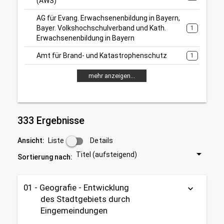
(AWS)
AG für Evang. Erwachsenenbildung in Bayern,
Bayer. Volkshochschulverband und Kath.
1
Erwachsenenbildung in Bayern
Amt für Brand- und Katastrophenschutz
1
mehr anzeigen...
333 Ergebnisse
Liste
Details
Ansicht:
Titel (aufsteigend)
Sortierung nach:
01 - Geografie - Entwicklung
keyboard_arrow_down
des Stadtgebiets durch
Eingemeindungen