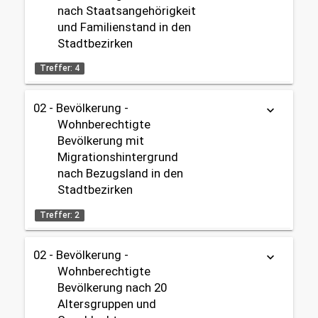
nach Staatsangehörigkeit
Datenherkunft:
Bürgeramt (Melderegister)
und Familienstand in den
Zeitbezug:
share
Stadtbezirken
2006 - 2025
Treffer: 4
Themen:
02 - Bevölkerung
02 - Bevölkerung -
Tabelle
Karte
Karte
keyboard_arrow_down
Gebietseinteilung:
Wohnberechtigte
OpenData
Stadtbezirke
Bevölkerung mit
Migrationshintergrund
Datenherkunft:
Bürgeramt (Melderegister)
Zeitbezug:
nach Bezugsland in den
1999 - 2025
share
Stadtbezirken
Treffer: 2
Themen:
02 - Bevölkerung
02 - Bevölkerung -
keyboard_arrow_down
Tabelle
OpenData
Gebietseinteilung:
Wohnberechtigte
Stadtbezirke
Bevölkerung nach 20
Datenherkunft:
Bürgeramt (Melderegister)
Altersgruppen und
share
Zeitbezug: