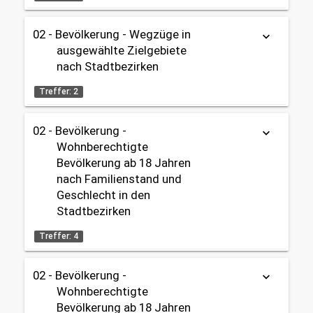
02 - Bevölkerung
2000 - 2025
02 - Bevölkerung
02 - Bevölkerung - Wegzüge in
keyboard_arrow_down
Tabelle
Karte
Außenwanderung
OpenData
ausgewählte Zielgebiete
nach Stadtbezirken
Gebietseinteilung:
Datenherkunft:
Bürgeramt (Melderegister)
Stadtbezirke
share
Treffer: 2
Zeitbezug:
Themen:
02 - Bevölkerung -
keyboard_arrow_down
2006 - 2025
Tabelle
OpenData
02 - Bevölkerung
Wohnberechtigte
02 - Bevölkerung
Bevölkerung ab 18 Jahren
Außenwanderung
Datenherkunft:
Bürgeramt (Melderegister)
nach Familienstand und
share
Geschlecht in den
Gebietseinteilung:
Stadtbezirken
Stadtbezirke
Themen:
02 - Bevölkerung
Treffer: 4
Zeitbezug:
02 - Bevölkerung
2006 - 2025
Außenwanderung
02 - Bevölkerung -
Tabelle
Karte
Karte
keyboard_arrow_down
Wohnberechtigte
Gebietseinteilung:
OpenData
Bevölkerung ab 18 Jahren
Stadtbezirke