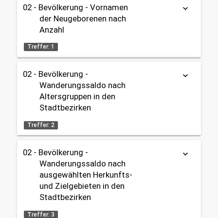
02 - Bevölkerung
02 - Bevölkerung - Vornamen
keyboard_arrow_down
2020 - 2099
Tabelle
Geburten / Sterbefälle
OpenData
der Neugeborenen nach
02 - Bevölkerung
Anzahl
Datenherkunft:
Standesamt
Gebietseinteilung:
share
Treffer: 1
Gesamtstadt
Themen:
02 - Bevölkerung -
Tabelle
keyboard_arrow_down
Zeitbezug:
02 - Bevölkerung
Wanderungssaldo nach
2000 - 2025
Geburten / Sterbefälle
Datenherkunft:
Standesamt
Altersgruppen in den
02 - Bevölkerung
Stadtbezirken
share
Gebietseinteilung:
Treffer: 2
Themen:
Gesamtstadt
02 - Bevölkerung
02 - Bevölkerung -
Geburten / Sterbefälle
keyboard_arrow_down
Zeitbezug:
Tabelle
OpenData
02 - Bevölkerung
Wanderungssaldo nach
2000 - 2025
ausgewählten Herkunfts-
Datenherkunft:
Bürgeramt (Melderegister)
Gebietseinteilung:
und Zielgebieten in den
share
Gesamtstadt
Stadtbezirken
Themen:
Treffer: 3
Zeitbezug: