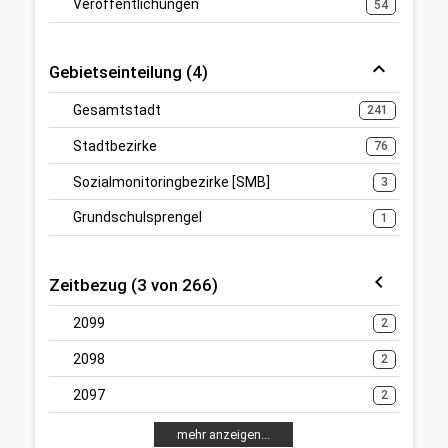
Veröffentlichungen
54
Gebietseinteilung (4)
Gesamtstadt
241
Stadtbezirke
76
Sozialmonitoringbezirke [SMB]
3
Grundschulsprengel
1
Zeitbezug (3 von 266)
2099
2
2098
2
2097
2
mehr anzeigen...