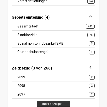
Veröffentlichungen
54
Gebietseinteilung (4)
Gesamtstadt
241
Stadtbezirke
76
Sozialmonitoringbezirke [SMB]
3
Grundschulsprengel
1
Zeitbezug (3 von 266)
2099
2
2098
2
2097
2
mehr anzeigen...