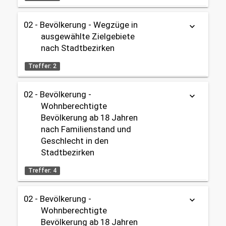
02 - Bevölkerung
2000 - 2025
02 - Bevölkerung
02 - Bevölkerung - Wegzüge in
keyboard_arrow_down
Tabelle
Karte
Außenwanderung
OpenData
ausgewählte Zielgebiete
nach Stadtbezirken
Gebietseinteilung:
Datenherkunft:
Bürgeramt (Melderegister)
Stadtbezirke
share
Treffer: 2
Zeitbezug:
Themen:
02 - Bevölkerung -
keyboard_arrow_down
2006 - 2025
Tabelle
OpenData
02 - Bevölkerung
Wohnberechtigte
02 - Bevölkerung
Bevölkerung ab 18 Jahren
Außenwanderung
Datenherkunft:
Bürgeramt (Melderegister)
nach Familienstand und
share
Geschlecht in den
Gebietseinteilung:
Stadtbezirken
Stadtbezirke
Themen:
02 - Bevölkerung
Treffer: 4
Zeitbezug:
02 - Bevölkerung
2006 - 2025
Außenwanderung
02 - Bevölkerung -
Tabelle
Karte
Karte
keyboard_arrow_down
Wohnberechtigte
Gebietseinteilung:
OpenData
Bevölkerung ab 18 Jahren
Stadtbezirke