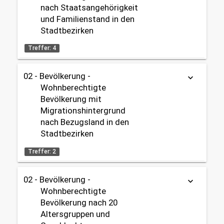
nach Staatsangehörigkeit
Datenherkunft:
Bürgeramt (Melderegister)
und Familienstand in den
Zeitbezug:
share
Stadtbezirken
2006 - 2025
Treffer: 4
Themen:
02 - Bevölkerung
02 - Bevölkerung -
Tabelle
Karte
Karte
keyboard_arrow_down
Gebietseinteilung:
Wohnberechtigte
OpenData
Stadtbezirke
Bevölkerung mit
Migrationshintergrund
Datenherkunft:
Bürgeramt (Melderegister)
Zeitbezug:
nach Bezugsland in den
1999 - 2025
share
Stadtbezirken
Treffer: 2
Themen:
02 - Bevölkerung
02 - Bevölkerung -
keyboard_arrow_down
Tabelle
OpenData
Gebietseinteilung:
Wohnberechtigte
Stadtbezirke
Bevölkerung nach 20
Datenherkunft:
Bürgeramt (Melderegister)
Altersgruppen und
share
Zeitbezug: