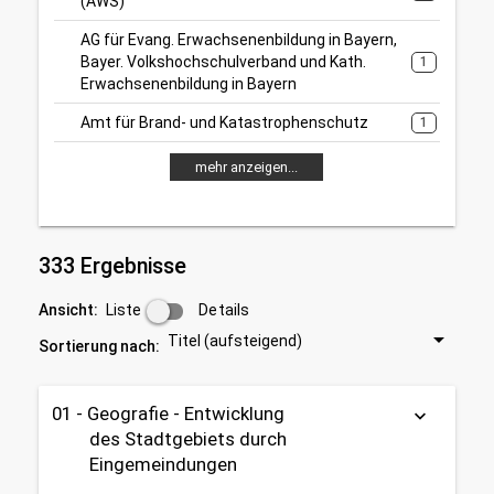
(AWS)
AG für Evang. Erwachsenenbildung in Bayern,
Bayer. Volkshochschulverband und Kath.
1
Erwachsenenbildung in Bayern
Amt für Brand- und Katastrophenschutz
1
mehr anzeigen...
333 Ergebnisse
Liste
Details
Ansicht:
Titel (aufsteigend)
Sortierung nach:
01 - Geografie - Entwicklung
keyboard_arrow_down
des Stadtgebiets durch
Eingemeindungen