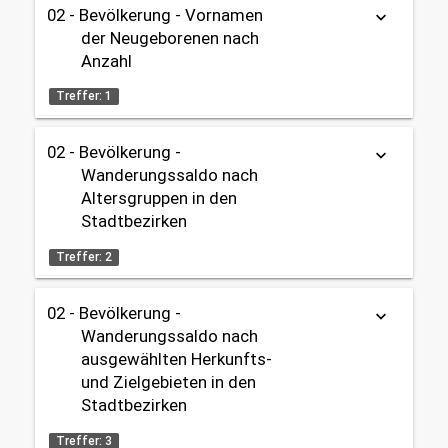
02 - Bevölkerung
02 - Bevölkerung - Vornamen
keyboard_arrow_down
2020 - 2099
Tabelle
Geburten / Sterbefälle
OpenData
der Neugeborenen nach
02 - Bevölkerung
Anzahl
Datenherkunft:
Standesamt
Gebietseinteilung:
share
Treffer: 1
Gesamtstadt
Themen:
02 - Bevölkerung -
Tabelle
keyboard_arrow_down
Zeitbezug:
02 - Bevölkerung
Wanderungssaldo nach
2000 - 2025
Geburten / Sterbefälle
Datenherkunft:
Standesamt
Altersgruppen in den
02 - Bevölkerung
Stadtbezirken
share
Gebietseinteilung:
Treffer: 2
Themen:
Gesamtstadt
02 - Bevölkerung
02 - Bevölkerung -
Geburten / Sterbefälle
keyboard_arrow_down
Zeitbezug:
Tabelle
OpenData
02 - Bevölkerung
Wanderungssaldo nach
2000 - 2025
ausgewählten Herkunfts-
Datenherkunft:
Bürgeramt (Melderegister)
Gebietseinteilung:
und Zielgebieten in den
share
Gesamtstadt
Stadtbezirken
Themen:
Treffer: 3
Zeitbezug: