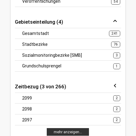
Veröffentlichungen
54
Gebietseinteilung (4)
Gesamtstadt
241
Stadtbezirke
76
Sozialmonitoringbezirke [SMB]
3
Grundschulsprengel
1
Zeitbezug (3 von 266)
2099
2
2098
2
2097
2
mehr anzeigen...