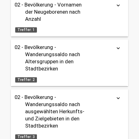
02 - Bevölkerung
02 - Bevölkerung - Vornamen
keyboard_arrow_down
2020 - 2099
Tabelle
Geburten / Sterbefälle
OpenData
der Neugeborenen nach
02 - Bevölkerung
Anzahl
Datenherkunft:
Standesamt
Gebietseinteilung:
share
Treffer: 1
Gesamtstadt
Themen:
02 - Bevölkerung -
Tabelle
keyboard_arrow_down
Zeitbezug:
02 - Bevölkerung
Wanderungssaldo nach
2000 - 2025
Geburten / Sterbefälle
Datenherkunft:
Standesamt
Altersgruppen in den
02 - Bevölkerung
Stadtbezirken
share
Gebietseinteilung:
Treffer: 2
Themen:
Gesamtstadt
02 - Bevölkerung
02 - Bevölkerung -
Geburten / Sterbefälle
keyboard_arrow_down
Zeitbezug:
Tabelle
OpenData
02 - Bevölkerung
Wanderungssaldo nach
2000 - 2025
ausgewählten Herkunfts-
Datenherkunft:
Bürgeramt (Melderegister)
Gebietseinteilung:
und Zielgebieten in den
share
Gesamtstadt
Stadtbezirken
Themen:
Treffer: 3
Zeitbezug: