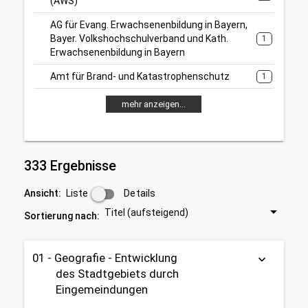
(AWS)
AG für Evang. Erwachsenenbildung in Bayern,
Bayer. Volkshochschulverband und Kath.
1
Erwachsenenbildung in Bayern
Amt für Brand- und Katastrophenschutz
1
mehr anzeigen...
333 Ergebnisse
Liste
Details
Ansicht:
Titel (aufsteigend)
Sortierung nach:
01 - Geografie - Entwicklung
keyboard_arrow_down
des Stadtgebiets durch
Eingemeindungen