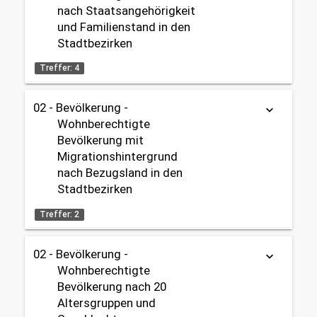
nach Staatsangehörigkeit
Datenherkunft:
Bürgeramt (Melderegister)
und Familienstand in den
Zeitbezug:
share
Stadtbezirken
2006 - 2025
Treffer: 4
Themen:
02 - Bevölkerung
02 - Bevölkerung -
Tabelle
Karte
Karte
keyboard_arrow_down
Gebietseinteilung:
Wohnberechtigte
OpenData
Stadtbezirke
Bevölkerung mit
Migrationshintergrund
Datenherkunft:
Bürgeramt (Melderegister)
Zeitbezug:
nach Bezugsland in den
1999 - 2025
share
Stadtbezirken
Treffer: 2
Themen:
02 - Bevölkerung
02 - Bevölkerung -
keyboard_arrow_down
Tabelle
OpenData
Gebietseinteilung:
Wohnberechtigte
Stadtbezirke
Bevölkerung nach 20
Datenherkunft:
Bürgeramt (Melderegister)
Altersgruppen und
share
Zeitbezug: