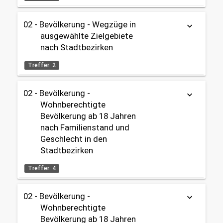
02 - Bevölkerung
2000 - 2025
02 - Bevölkerung
02 - Bevölkerung - Wegzüge in
keyboard_arrow_down
Tabelle
Karte
Außenwanderung
OpenData
ausgewählte Zielgebiete
nach Stadtbezirken
Gebietseinteilung:
Datenherkunft:
Bürgeramt (Melderegister)
Stadtbezirke
share
Treffer: 2
Zeitbezug:
Themen:
02 - Bevölkerung -
keyboard_arrow_down
2006 - 2025
Tabelle
OpenData
02 - Bevölkerung
Wohnberechtigte
02 - Bevölkerung
Bevölkerung ab 18 Jahren
Außenwanderung
Datenherkunft:
Bürgeramt (Melderegister)
nach Familienstand und
share
Geschlecht in den
Gebietseinteilung:
Stadtbezirken
Stadtbezirke
Themen:
02 - Bevölkerung
Treffer: 4
Zeitbezug:
02 - Bevölkerung
2006 - 2025
Außenwanderung
02 - Bevölkerung -
Tabelle
Karte
Karte
keyboard_arrow_down
Wohnberechtigte
Gebietseinteilung:
OpenData
Bevölkerung ab 18 Jahren
Stadtbezirke