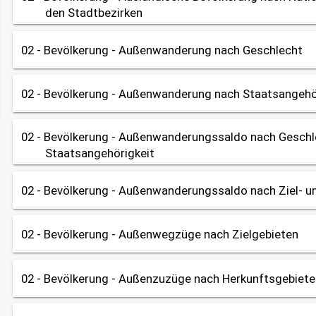
OpenData
Bayerisches Landesamt für Umwelt (Lufthygienischer Jahresber
den Stadtbezirken
share
Datenherkunft:
Bayerisches Landesamt für Umwelt (Lufthygienischer Jahresber
02 - Bevölkerung - Außenwanderung nach Geschlecht
Tabelle
Karte
OpenData
share
Datenherkunft:
Bürgeramt (Melderegister)
02 - Bevölkerung - Außenwanderung nach Staatsangehö
Tabelle
Diagramm
Diagramm
share
Datenherkunft:
Bürgeramt (Melderegister)
02 - Bevölkerung - Außenwanderungssaldo nach Geschl
Tabelle
Diagramm
Diagramm
share
Staatsangehörigkeit
Datenherkunft:
Bürgeramt (Melderegister)
share
02 - Bevölkerung - Außenwanderungssaldo nach Ziel- u
Tabelle
OpenData
Datenherkunft:
Bürgeramt (Melderegister)
02 - Bevölkerung - Außenwegzüge nach Zielgebieten
Tabelle
Diagramm
share
Datenherkunft:
Bürgeramt (Melderegister)
02 - Bevölkerung - Außenzuzüge nach Herkunftsgebiet
Tabelle
Diagramm
share
Datenherkunft:
Bürgeramt (Melderegister)