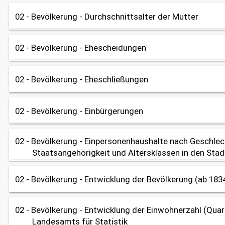
share
02 - Bevölkerung - Durchschnittsalter der Mutter
Diagramm
Datenherkunft:
Bürgeramt (Melderegister)
02 - Bevölkerung - Ehescheidungen
Tabelle
Diagramm
share
OpenData
Datenherkunft:
Bürgeramt (Melderegister)
02 - Bevölkerung - Eheschließungen
Tabelle
Diagramm
OpenData
share
Datenherkunft:
Bayerisches Landesamt für Statistik
02 - Bevölkerung - Einbürgerungen
Tabelle
Diagramm
OpenData
share
Datenherkunft:
Bayerisches Landesamt für Statistik
02 - Bevölkerung - Einpersonenhaushalte nach Geschlec
Tabelle
Diagramm
OpenData
share
Staatsangehörigkeit und Altersklassen in den Stad
Datenherkunft:
Bürgeramt (Melderegister)
02 - Bevölkerung - Entwicklung der Bevölkerung (ab 183
Tabelle
share
OpenData
Datenherkunft:
Bürgeramt (Melderegister)
02 - Bevölkerung - Entwicklung der Einwohnerzahl (Quar
Tabelle
Diagramm
Diagramm
share
Landesamts für Statistik