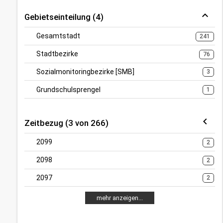
Gebietseinteilung (4)
Gesamtstadt
241
Stadtbezirke
76
Sozialmonitoringbezirke [SMB]
3
Grundschulsprengel
1
Zeitbezug (3 von 266)
2099
2
2098
2
2097
2
mehr anzeigen...