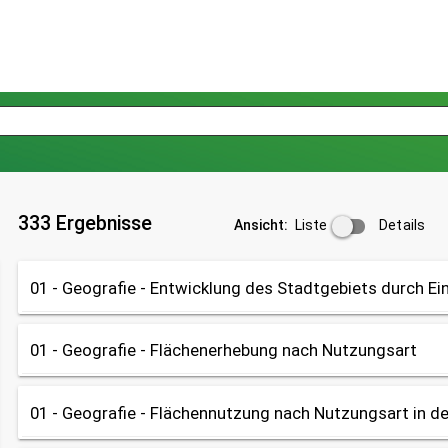
333 Ergebnisse
Liste
Details
Ansicht:
01 - Geografie - Entwicklung des Stadtgebiets durch 
01 - Geografie - Flächenerhebung nach Nutzungsart
Tabelle
OpenData
Datenherkunft:
01 - Geografie - Flächennutzung nach Nutzungsart in d
Tabelle
OpenData
Bayerische Vermessungsverwaltung, Geodatenamt, Bürgeramt