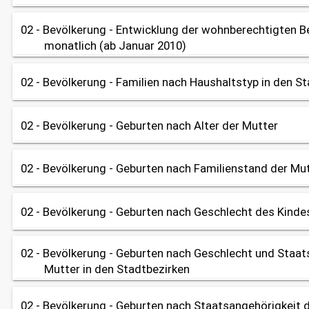
Datenherkunft:
Bürgeramt (Melderegister), Bayerisches Landesamt für Statisti
02 - Bevölkerung - Entwicklung der wohnberechtigten B
Tabelle
Diagramm
Diagramm
share
monatlich (ab Januar 2010)
Datenherkunft:
Bayerisches Landesamt für Statistik
share
02 - Bevölkerung - Familien nach Haushaltstyp in den S
Tabelle
Diagramm
Datenherkunft:
Bürgeramt (Melderegister)
02 - Bevölkerung - Geburten nach Alter der Mutter
Tabelle
share
OpenData
Datenherkunft:
Bürgeramt (Melderegister)
02 - Bevölkerung - Geburten nach Familienstand der Mu
Tabelle
Diagramm
share
Datenherkunft:
Bürgeramt (Melderegister)
02 - Bevölkerung - Geburten nach Geschlecht des Kinde
Tabelle
Diagramm
share
Datenherkunft:
Bürgeramt (Melderegister)
02 - Bevölkerung - Geburten nach Geschlecht und Staat
Tabelle
Diagramm
share
Mutter in den Stadtbezirken
Datenherkunft:
Bürgeramt (Melderegister)
share
02 - Bevölkerung - Geburten nach Staatsangehörigkeit 
Tabelle