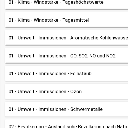
01 - Klima - Windstärke - Tageshöchstwerte
Tabelle
Diagramm
OpenData
Wetterstation Augsburg-Mühlhausen / Deutscher Wetterdienst
share
Datenherkunft:
01 - Klima - Windstärke - Tagesmittel
Tabelle
Diagramm
OpenData
Wetterstation Augsburg-Mühlhausen / Deutscher Wetterdienst
share
Datenherkunft:
01 - Umwelt - Immissionen - Aromatische Kohlenwasse
Tabelle
OpenData
Wetterstation Augsburg-Mühlhausen / Deutscher Wetterdienst
share
Datenherkunft:
01 - Umwelt - Immissionen - CO, SO2, NO und NO2
Tabelle
OpenData
Wetterstation Augsburg-Mühlhausen / Deutscher Wetterdienst
share
Datenherkunft:
01 - Umwelt - Immissionen - Feinstaub
Tabelle
OpenData
Bayerisches Landesamt für Umwelt (Lufthygienischer Jahresber
share
Datenherkunft:
01 - Umwelt - Immissionen - Ozon
Tabelle
OpenData
Bayerisches Landesamt für Umwelt (Lufthygienischer Jahresber
share
Datenherkunft:
01 - Umwelt - Immissionen - Schwermetalle
Tabelle
OpenData
Bayerisches Landesamt für Umwelt (Lufthygienischer Jahresber
share
Datenherkunft:
02 - Bevölkerung - Ausländische Bevölkerung nach Natio
Tabelle