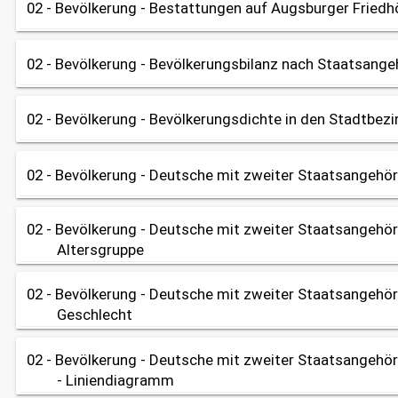
02 - Bevölkerung - Bestattungen auf Augsburger Friedh
Tabelle
Diagramm
share
Datenherkunft:
Bürgeramt (Melderegister)
02 - Bevölkerung - Bevölkerungsbilanz nach Staatsange
Tabelle
Diagramm
share
OpenData
Datenherkunft:
Amt für Grünordnung, Naturschutz und Friedh
02 - Bevölkerung - Bevölkerungsdichte in den Stadtbezi
Tabelle
Diagramm
share
Datenherkunft:
Bürgeramt (Melderegister)
02 - Bevölkerung - Deutsche mit zweiter Staatsangehör
Tabelle
Karte
share
OpenData
Datenherkunft:
Bürgeramt (Melderegister)
02 - Bevölkerung - Deutsche mit zweiter Staatsangehör
Tabelle
Diagramm
share
Altersgruppe
Datenherkunft:
Bürgeramt (Melderegister)
share
02 - Bevölkerung - Deutsche mit zweiter Staatsangehör
Tabelle
Geschlecht
Datenherkunft:
Bürgeramt (Melderegister)
share
02 - Bevölkerung - Deutsche mit zweiter Staatsangehör
Tabelle
- Liniendiagramm
Datenherkunft:
Bürgeramt (Melderegister)