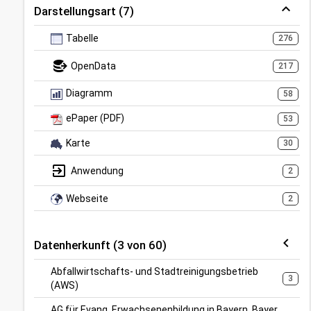
Darstellungsart (7)
Tabelle
276
OpenData
217
Diagramm
58
ePaper (PDF)
53
Karte
30
Anwendung
2
Webseite
2
Datenherkunft (3 von 60)
Abfallwirtschafts- und Stadtreinigungsbetrieb
3
(AWS)
AG für Evang. Erwachsenenbildung in Bayern, Bayer.