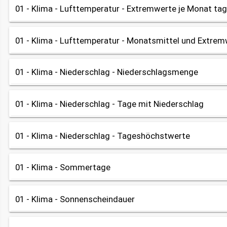
Datenherkunft:
01 - Klima - Lufttemperatur - Extremwerte je Monat ta
Tabelle
Diagramm
OpenData
Wetterstation Augsburg-Mühlhausen / Deutscher Wetterdienst
share
Datenherkunft:
01 - Klima - Lufttemperatur - Monatsmittel und Extre
Tabelle
OpenData
Wetterstation Augsburg-Mühlhausen / Deutscher Wetterdienst
share
Datenherkunft:
01 - Klima - Niederschlag - Niederschlagsmenge
Tabelle
OpenData
Wetterstation Augsburg-Mühlhausen / Deutscher Wetterdienst
share
Datenherkunft:
01 - Klima - Niederschlag - Tage mit Niederschlag
Tabelle
Diagramm
OpenData
Wetterstation Augsburg-Mühlhausen / Deutscher Wetterdienst
share
Datenherkunft:
01 - Klima - Niederschlag - Tageshöchstwerte
Tabelle
OpenData
Wetterstation Augsburg-Mühlhausen / Deutscher Wetterdienst
share
Datenherkunft:
01 - Klima - Sommertage
Tabelle
Diagramm
OpenData
Wetterstation Augsburg-Mühlhausen / Deutscher Wetterdienst
share
Datenherkunft:
01 - Klima - Sonnenscheindauer
Tabelle
Diagramm
OpenData
Wetterstation Augsburg-Mühlhausen / Deutscher Wetterdienst
share
Datenherkunft: