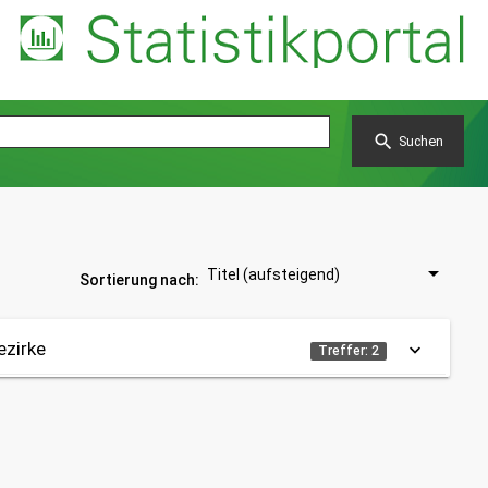
search
Suchen
Titel (aufsteigend)
Sortierung nach:
ezirke
keyboard_arrow_down
Treffer: 2
Themen:
14 - Wahlen
Gebietseinteilung: