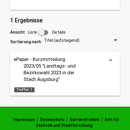
1 Ergebnisse
Liste
Details
Ansicht:
Titel (aufsteigend)
Sortierung nach:
ePaper - Kurzmitteilung
keyboard_arrow_down
2023/05 "Landtags- und
Bezirkswahl 2023 in der
Stadt Augsburg"
Treffer: 1
ePaper (PDF)
Datenherkunft:
Impressum
Datenschutz
Barrierefreiheit
Amt für
Bürgeramt (Melderegister), Bayerisches Landesamt
Statistik und Stadtforschung
für Statistik