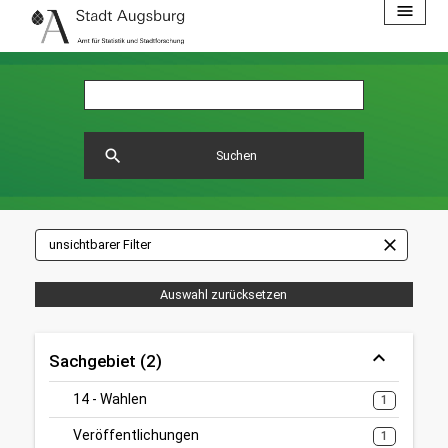
menu
search
Suchen
close
unsichtbarer Filter
Auswahl zurücksetzen
Sachgebiet (2)
14 - Wahlen
1
Veröffentlichungen
1