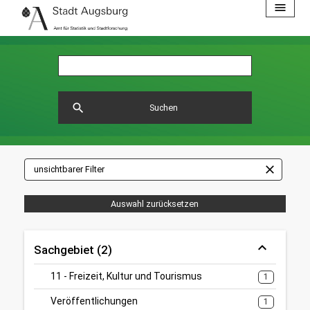
menu
search
Suchen
close
unsichtbarer Filter
Auswahl zurücksetzen
Sachgebiet (2)
11 - Freizeit, Kultur und Tourismus
1
Veröffentlichungen
1