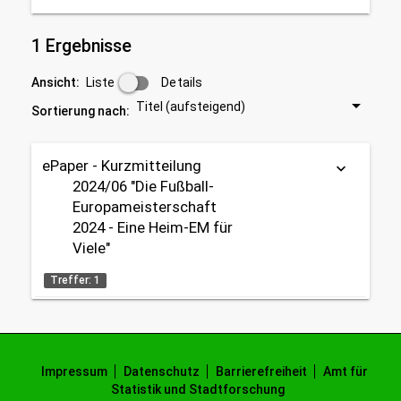
1 Ergebnisse
Liste
Details
Ansicht:
Titel (aufsteigend)
Sortierung nach:
ePaper - Kurzmitteilung
keyboard_arrow_down
2024/06 "Die Fußball-
Europameisterschaft
2024 - Eine Heim-EM für
Viele"
Treffer: 1
ePaper (PDF)
Datenherkunft:
Bürgeramt (Melderegister)
Impressum
Datenschutz
Barrierefreiheit
Amt für
Statistik und Stadtforschung
share