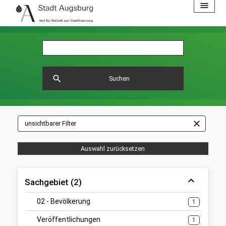
menu
search
Suchen
close
unsichtbarer Filter
Auswahl zurücksetzen
Sachgebiet (2)
02 - Bevölkerung
1
Veröffentlichungen
1