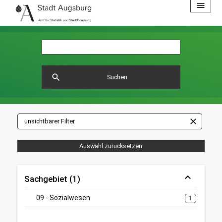
menu
search
Suchen
close
unsichtbarer Filter
Auswahl zurücksetzen
Sachgebiet (1)
09 - Sozialwesen
1