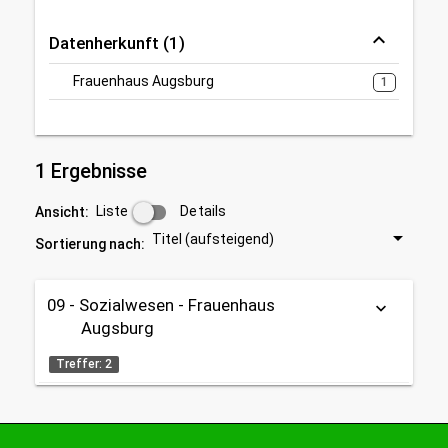
Datenherkunft (1)
Frauenhaus Augsburg
1
1 Ergebnisse
Liste
Details
Ansicht:
Titel (aufsteigend)
Sortierung nach:
09 - Sozialwesen - Frauenhaus
keyboard_arrow_down
Augsburg
Treffer: 2
Tabelle
OpenData