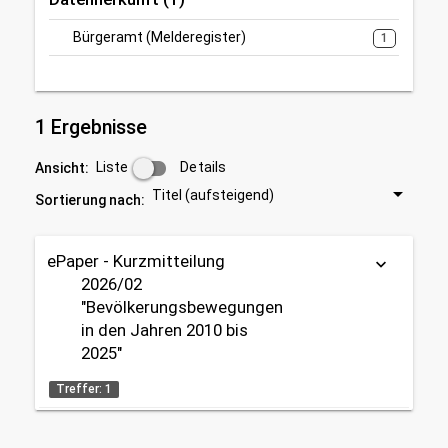
Bürgeramt (Melderegister)
1
1 Ergebnisse
Liste
Details
Ansicht:
Titel (aufsteigend)
Sortierung nach:
ePaper - Kurzmitteilung
keyboard_arrow_down
2026/02
"Bevölkerungsbewegungen
in den Jahren 2010 bis
2025"
Treffer: 1
ePaper (PDF)