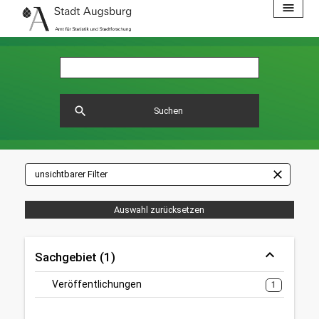
menu
search
Suchen
close
unsichtbarer Filter
Auswahl zurücksetzen
Sachgebiet (1)
Veröffentlichungen
1