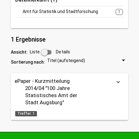
Amt für Statistik und Stadtforschung
1
1 Ergebnisse
Liste
Details
Ansicht:
Titel (aufsteigend)
Sortierung nach:
ePaper - Kurzmitteilung
keyboard_arrow_down
2014/04 "100 Jahre
Statistisches Amt der
Stadt Augsburg"
Treffer: 1
ePaper (PDF)