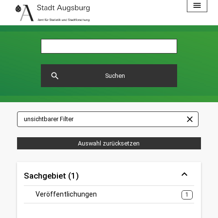
menu
search
Suchen
close
unsichtbarer Filter
Auswahl zurücksetzen
Sachgebiet (1)
Veröffentlichungen
1