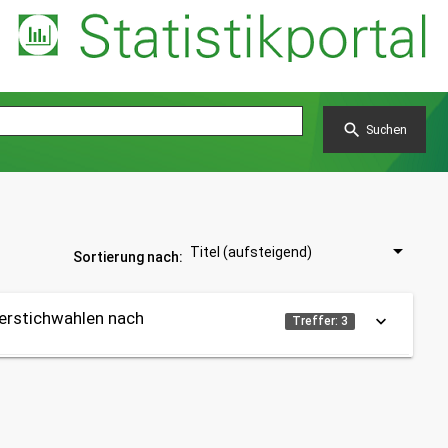
search
Suchen
Titel (aufsteigend)
Sortierung nach:
erstichwahlen nach
keyboard_arrow_down
Treffer: 3
Themen:
14 - Wahlen