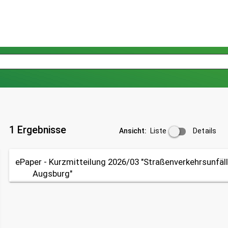
1 Ergebnisse
Liste
Details
Ansicht:
ePaper - Kurzmitteilung 2026/03 "Straßenverkehrsunfäll
Augsburg"
Tabelle
Tabelle
Tabelle
Tabelle
ePaper (PDF)
OpenData
OpenData
OpenDat