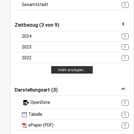
Gesamtstadt
1
Zeitbezug (3 von 9)
2024
1
2023
1
2022
1
mehr anzeigen...
Darstellungsart (3)
OpenData
1
Tabelle
1
ePaper (PDF)
1