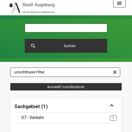
menu
search
Suchen
close
unsichtbarer Filter
Auswahl zurücksetzen
Sachgebiet (1)
07 - Verkehr
1