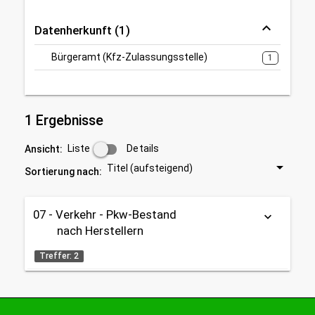
Datenherkunft (1)
Bürgeramt (Kfz-Zulassungsstelle)
1
1 Ergebnisse
Liste
Details
Ansicht:
Titel (aufsteigend)
Sortierung nach:
07 - Verkehr - Pkw-Bestand
keyboard_arrow_down
nach Herstellern
Treffer: 2
Tabelle
OpenData